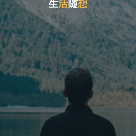
生
活
随
想