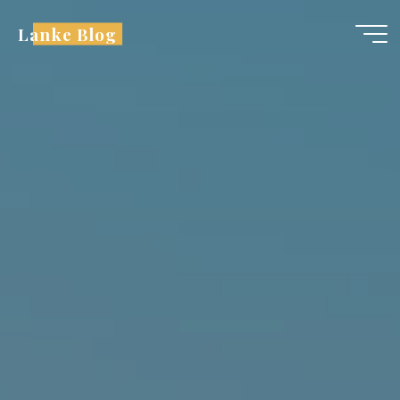
跳
Lanke Blog
至
内
容