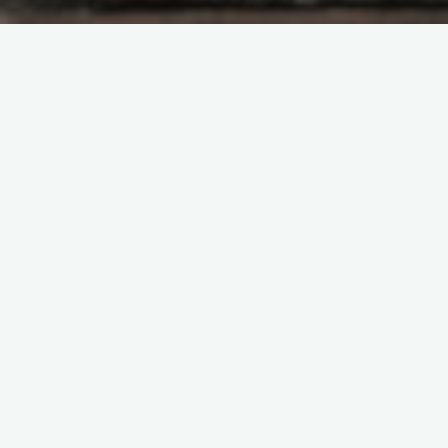
项目经历
2011/05-2011/07：FreePP
ConCall for PC UI
蓝柯
2011-05-15
项目描述：FreePP ConCall for P …
"2011/05-
Read more
2011/07：
FreePP
ConCall
for
项目经历
PC
2010/12-2011/02：FreePP
UI"
ConCall for iPhone v1.X UI