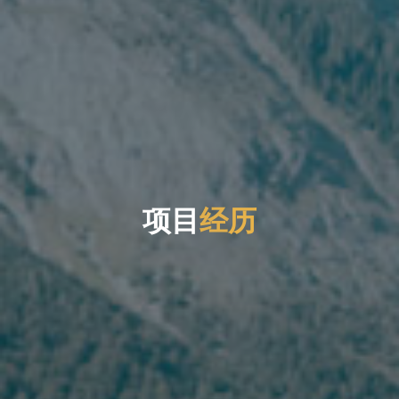
目
项
目
经
历