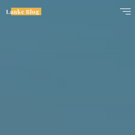
跳
Lanke Blog
至
内
容