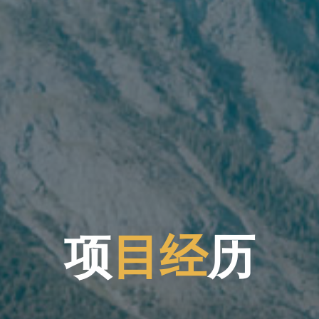
项
目
经
历