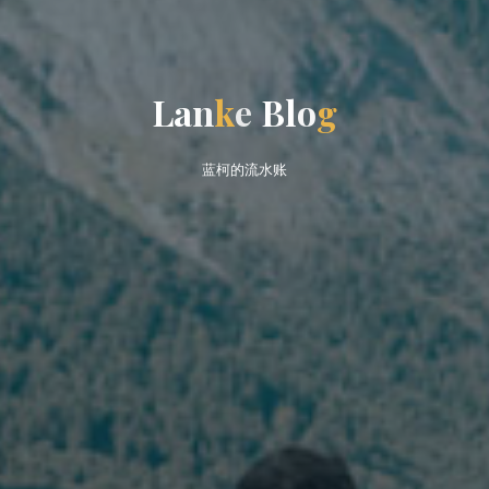
L
a
n
k
e
B
l
B
o
g
o
蓝柯的流水账