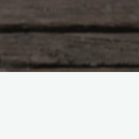
行行摄摄
留下评论
九寨黄龙·枯水期随拍
蓝柯
2025-05-05
上一次来到九寨沟和黄龙，是19年前2006年。这次 …
"九
Read more