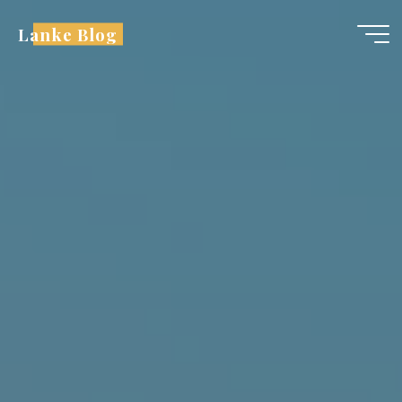
跳
Lanke Blog
至
内
容