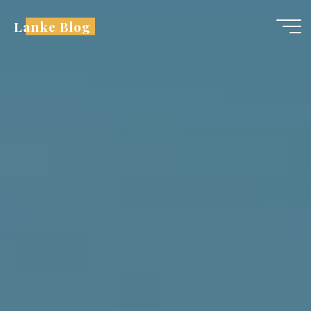
跳
Lanke Blog
至
内
容