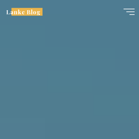
跳
Lanke Blog
至
内
容