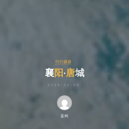
行行摄摄
襄
阳
·
唐
城
城
2025-01-30
蓝柯