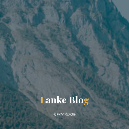
L
a
n
k
e
B
l
o
g
蓝柯的流水账