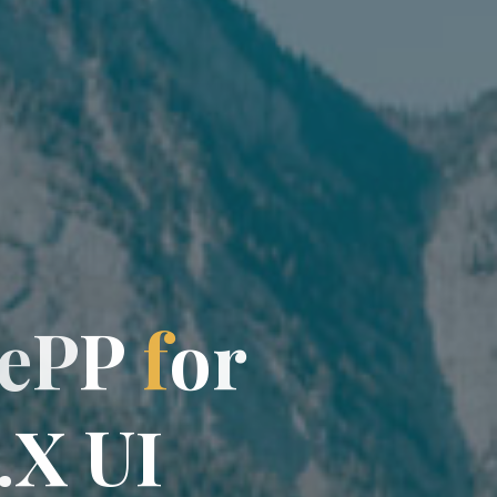
e
P
P
f
o
r
.
X
U
I