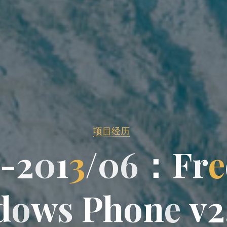
项目经历
-
2
0
1
3
/
0
6
：
F
r
e
d
o
w
s
P
h
o
n
e
v
2