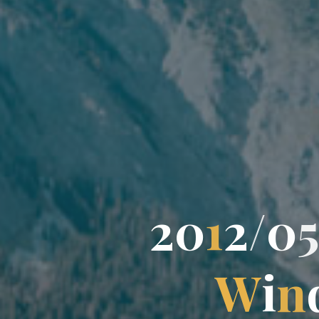
2
0
1
2
/
0
5
W
i
n