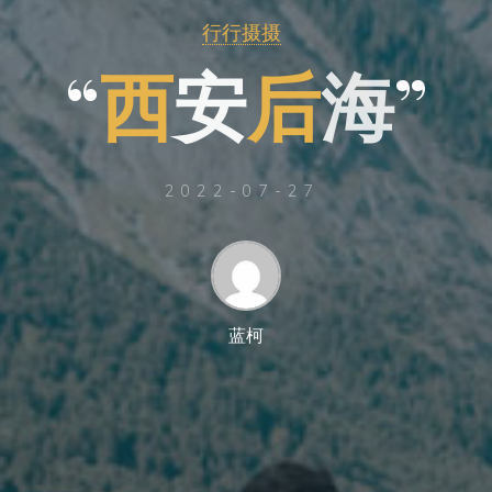
行行摄摄
“
西
安
后
海
”
2022-07-27
蓝柯