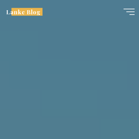
跳
Lanke Blog
至
内
容