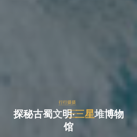
行行摄摄
探
秘
古
蜀
文
明
·
三
星
堆
博
物
馆