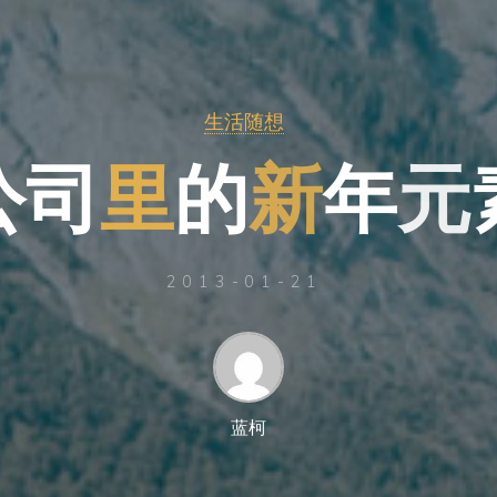
生活随想
公
司
里
的
新
年
元
2013-01-21
蓝柯