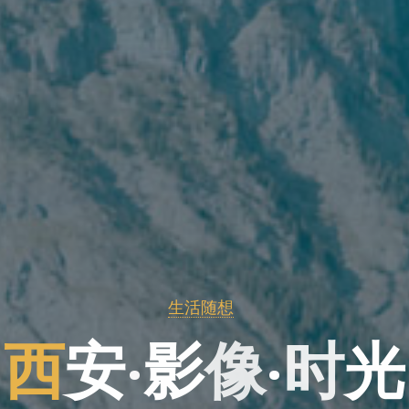
生活随想
西
安
安
·
影
像
·
·
时
光