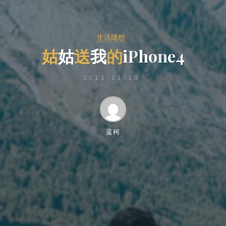
生活随想
姑
姑
送
我
的
i
P
h
o
n
e
4
2011-11-18
蓝柯