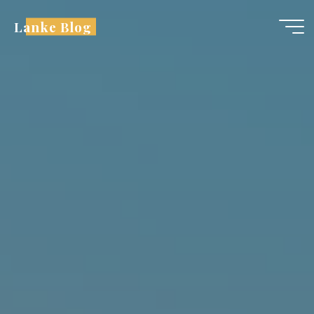
跳
Lanke Blog
至
内
容