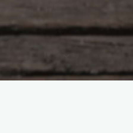
得到高研院西安8期3班“得道成先·无终止”组，相识一周年，好欢乐
的一天！