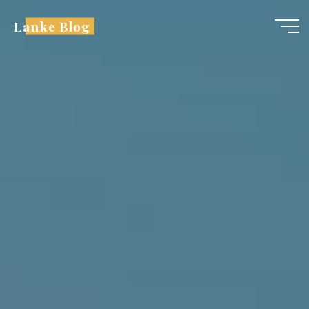
跳
Lanke Blog
至
内
容