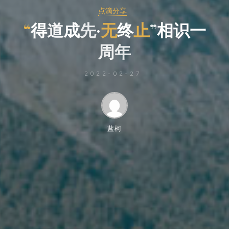
点滴分享
“
得
道
成
先
·
无
终
止
”
相
相
识
一
周
年
年
2022-02-27
蓝柯