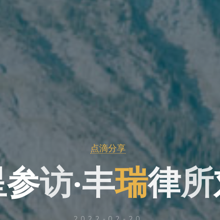
点滴分享
星
参
访
·
丰
丰
瑞
律
所
2022-02-20