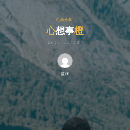
点滴分享
心
想
事
橙
2021-12-18
蓝柯