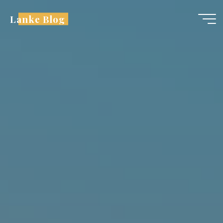
跳
Lanke Blog
至
内
容