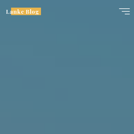
跳
Lanke Blog
至
内
容