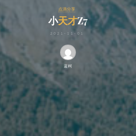
点滴分享
小
小
天
才
Z
7
7
2021-11-01
蓝柯