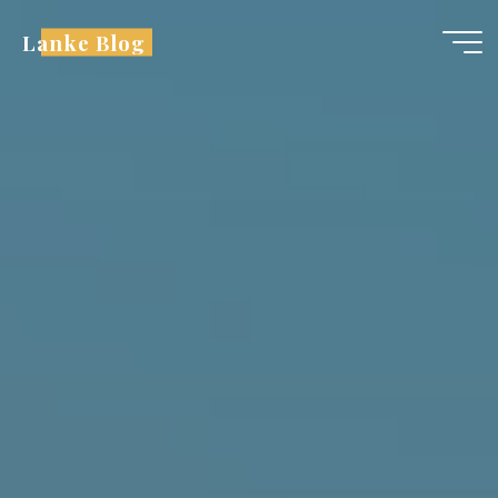
跳
Lanke Blog
至
内
容