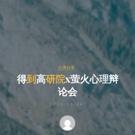
点滴分享
得
到
高
研
院
x
萤
火
心
理
理
辩
论
会
会
2021-10-29