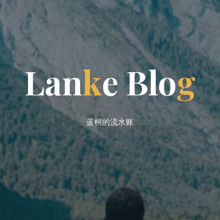
L
L
a
n
k
e
B
B
l
o
g
蓝柯的流水账